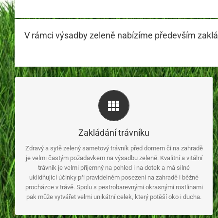
V rámci výsadby zeleně nabízíme především zaklád
Součástí naší nabídky
je zakládání trávníků z travního semene i za pomoci připraveného
Zakládání trávníku
travního koberce. První varianta bývá finančně výhodnější, ale
druhou možností lze získat velmi kvalitní a hustý trávník doslova
Zdravý a sytě zelený sametový trávník před domem či na zahradě
během pár dnů. Před založením nového trávníku je také třeba
je velmi častým požadavkem na výsadbu zeleně. Kvalitní a vitální
zvážit jeho budoucí zavlažování. Návrh a instalaci
trávník je velmi příjemný na pohled i na dotek a má silné
automatizovaného zavlažovacího systému je vždy výhodnější
uklidňující účinky při pravidelném posezení na zahradě i běžné
provést co nejdříve ještě před jeho založením.
procházce v trávě. Spolu s pestrobarevnými okrasnými rostlinami
pak může vytvářet velmi unikátní celek, který potěší oko i ducha.