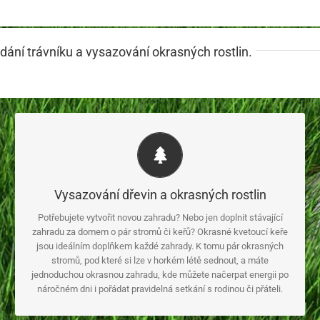
ání trávníku a vysazování okrasných rostlin.
Do složitějších zahradních komplexů
Vysazování dřevin a okrasných rostlin
pak můžeme navrhnout větší okrasné záhony, zahradní jezírka
Potřebujete vytvořit novou zahradu? Nebo jen doplnit stávající
a vodní rostliny, okrasné trávy i stylizované skalky imitující
zahradu za domem o pár stromů či keřů? Okrasné kvetoucí keře
travnatou stráň, mechovou zahradu, horský hřeben, vřesoviště
jsou ideálním doplňkem každé zahrady. K tomu pár okrasných
či klidné kapradinové zákoutí s blatouchy a kosatci.
stromů, pod které si lze v horkém létě sednout, a máte
jednoduchou okrasnou zahradu, kde můžete načerpat energii po
náročném dni i pořádat pravidelná setkání s rodinou či přáteli.