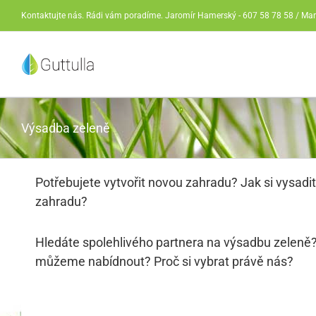
Přeskočit
Kontaktujte nás. Rádi vám poradíme. Jaromír Hamerský - 607 58 78 58 / Ma
na
obsah
Výsadba zeleně
Potřebujete vytvořit novou zahradu? Jak si vysadi
zahradu?
Hledáte spolehlivého partnera na výsadbu zeleně
můžeme nabídnout? Proč si vybrat právě nás?