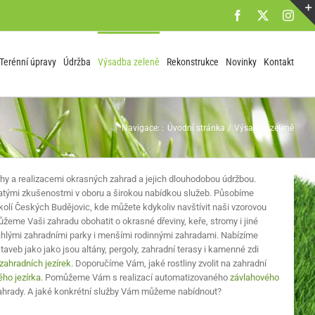
Facebook
X
Inst
Terénní úpravy
Údržba
Výsadba zeleně
Rekonstrukce
Novinky
Kontakt
Navigace: :
Úvodní stránka
Výsadba zeleně
rhy a realizacemi okrasných zahrad a jejich dlouhodobou údržbou.
tými zkušenostmi v oboru a širokou nabídkou služeb. Působíme
kolí Českých Budějovic, kde můžete kdykoliv navštívit naši vzorovou
žeme Vaši zahradu obohatit o okrasné dřeviny, keře, stromy i jiné
áhlými zahradními parky i menšími rodinnými zahradami. Nabízíme
veb jako jako jsou altány, pergoly, zahradní terasy i kamenné zdi
zahradních jezírek
. Doporučíme Vám, jaké rostliny zvolit na zahradní
ho jezírka
. Pomůžeme Vám s realizací automatizovaného
závlahového
zahrady. A jaké konkrétní služby Vám můžeme nabídnout?