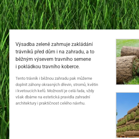
Výsadba zeleně zahrnuje zakládání
trávníků před dům i na zahradu, a to
běžným výsevem travního semene
i pokládkou travního koberce.
Tento trávník i běžnou zahradu pak můžeme
doplnit záhony okrasných dřevin, stromů, květin
i kvetoucích keřů. Možností je celá řada, vždy
však dbáme na estetická pravidla zahradní
architektury i praktičnost celého návrhu.