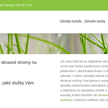
rtin Herman 724 361 514
Zahrady Guttulla
Zahradní stavby
Již celou řadu let se zabýváme náv
t okrasné stromy na
Jsme ryze česká společnost s boha
především v Jihočeském kraji a v o
zahradu. V rámci výsadby zeleně mů
okrasné rostliny. Pracujeme s rozs
? Jaké služby Vám
výsadbu zeleně kolem zahradních sta
a zabýváme se výstavbou skalek a
verandu, kolem ohniště i do
okrasné
systému
i celoroční údržbou Vaší 