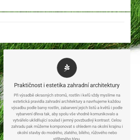
S jednotlivými druhy
můžeme pracovat tak, aby na sebe postupně navazovaly
kvetením, aby byly sladěny do jedné barvy květů i tak, aby
Praktičnost i estetika zahradní architektury
přitahovaly pozornost svými nápadnými a pestrobarevnými plody.
Při výsadbě okrasných stromů, rostlin i keřů vždy myslíme na
Tyto záhony pak lze doplnit o okrasné kvetoucí keře, okrasné
estetická pravidla zahradní architektury a navrhujeme každou
dřeviny i ovocné stromy. A jak probíhá naše výsadba okrasné
výsadbu podle barvy rostlin, zabarvení jejich listů a květů i podle
zeleně? Vysazování dřevin provádíme s maximální opatrností tak,
vybarvení dřeva tak, aby spolu vše vhodně komunikovalo a
abychom co nejméně zatížili Vás i Vaši zahradu. Velký důraz
vytvářelo uklidňující soulad i jemný povzbudivý kontrast. Celou
klademe na spolupráci klienta na vznikajícím návrhu a snažíme
zahradu pak můžeme komponovat s ohledem na okolní krajinu i
se nalézt co nejlepší možné řešení pro Vás i Váš pozemek.
okolní stavby do modrého, zlatého, bílého, růžového nebo
A jaké konkrétní služby nabízíme?
stříbrného tónu.